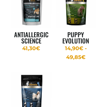
ANTIALLERGIC
PUPPY
SCIENCE
EVOLUTION
41,30
€
14,90
€
-
Rango
49,85
€
de
precios:
desde
14,90€
hasta