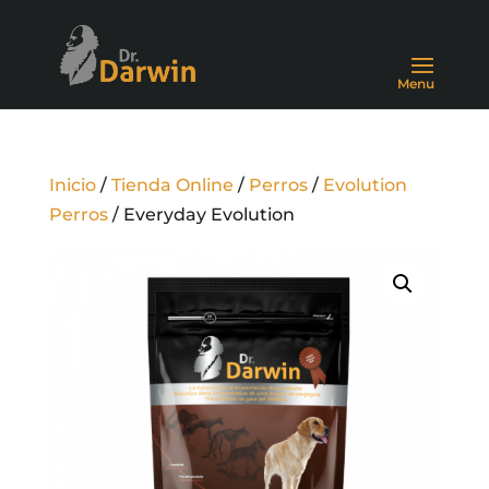
Inicio
/
Tienda Online
/
Perros
/
Evolution
Perros
/ Everyday Evolution