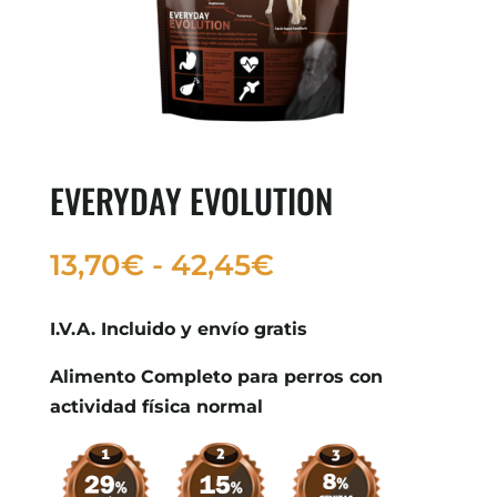
EVERYDAY EVOLUTION
Rango
13,70
€
-
42,45
€
de
precios:
I.V.A. Incluido y envío gratis
desde
Alimento Completo para perros con
13,70€
actividad física normal
hasta
42,45€