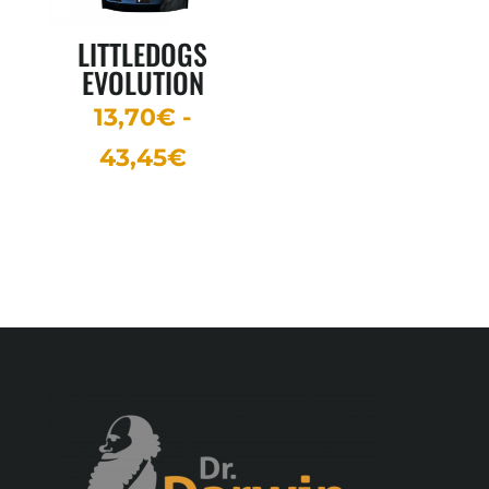
49,85€
LITTLEDOGS
EVOLUTION
13,70
€
-
Rango
43,45
€
de
precios:
desde
13,70€
hasta
43,45€